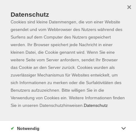
×
Datenschutz
Cookies sind kleine Datenmengen, die von einer Website
Skip to main content
You are here:
Programm
gesendet und vom Webbrowser des Nutzers während des
Surfens auf dem Computer des Nutzers gespeichert
werden. Ihr Browser speichert jede Nachricht in einer
kleinen Datei, die Cookie genannt wird. Wenn Sie eine
Der Kurs konnte nicht gefunden werden.
weitere Seite vom Server anfordern, sendet Ihr Browser
das Cookie an den Server zurück. Cookies wurden als
zuverlässiger Mechanismus für Websites entwickelt, um
Kontaktformular
sich Informationen zu merken oder die Surfaktivitäten des
Impressum
Benutzers aufzuzeichnen. Bitte willigen Sie in die
AGB
Verwendung von Cookies ein. Weitere Informationen finden
Sie in unseren Datenschutzhinweisen.
Datenschutz
Datenschutzerklärung
Sitemap
Widerruf
Notwendig