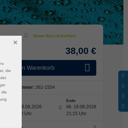
×
38,00 €
Gebühr
rs
In den Warenkorb
ei, die
ndet
ger
Kursnummer:
262-1554
 die
dung
Start
Ende
Mi. 19.08.2026
Mi. 19.08.2026
19:00 Uhr
21:15 Uhr
1 Termin