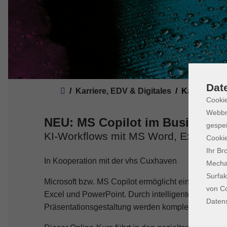
Sie sind hier:
Dat
Karriere, EDV & Digitales
Karriere
Cookie
Webbr
NEU: MS Copilot im Business 
gespei
KI-Workflows mit MS Word, Excel & 
Cookie
Ihr Br
In Kooperation mit der vhs Cuxhaven
Mechan
Surfak
Microsoft bzw. MS Copilot ermöglicht eine signifik
von Co
Excel und PowerPoint. Durch intelligente Unterstüt
Daten
Präsentations­gestaltung werden komplexe Aufgaben 