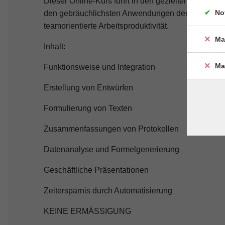
Dieser Online-Kurs führt in den gezielten Einsatz vo
No
den gebräuchlichsten An­wendungen der Microsoft O
teamorientierte Arbeitsproduktivität.
Ma
Inhalt:
Ma
Funktionsweise und Integration
Erstellung von Entwürfen
Formulierung von Texten
Zusammenfassungen von Protokollen
Datenanalyse und Formelgenerierung
Geschäftliche Präsentationen
Zeitersparnis durch Automatisierung
KEINE ERMÄSSIGUNG