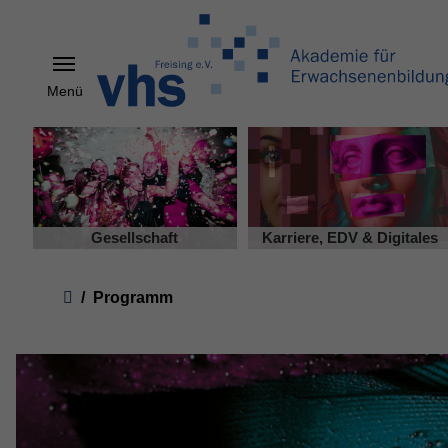
Menü
Skip to main content
Gesellschaft
Karriere, EDV & Digitales
You are here:
Programm