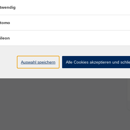
n Copilot zur Optimierung der täg­lichen Arbeit mit
twendig
ffice Suite ein – für mehr persönliche sowie
tomo
ileon
Auswahl speichern
Alle Cookies akzeptieren und schl