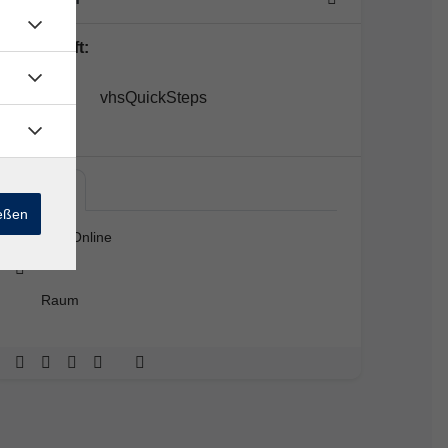
Lehrkraft:
vhsQuickSteps
Live…
ießen
Live Online
Raum