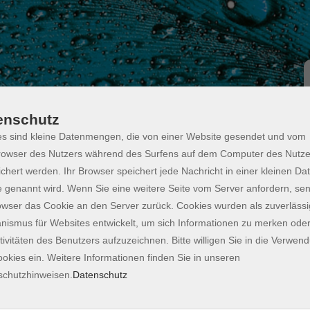
enschutz
s sind kleine Datenmengen, die von einer Website gesendet und vom
owser des Nutzers während des Surfens auf dem Computer des Nutze
- ONLINE
chert werden. Ihr Browser speichert jede Nachricht in einer kleinen Dat
PowerPoint
 genannt wird. Wenn Sie eine weitere Seite vom Server anfordern, se
owser das Cookie an den Server zurück. Cookies wurden als zuverlässi
ismus für Websites entwickelt, um sich Informationen zu merken oder
tivitäten des Benutzers aufzuzeichnen. Bitte willigen Sie in die Verwen
ante Verbesserung von Arbeitsergeb­nissen in Word,
okies ein. Weitere Informationen finden Sie in unseren
zung bei der Inhaltserstellung, Datenanalyse sowie
schutzhinweisen.
Datenschutz
ver­einfacht und die Effizienz gesteigert.