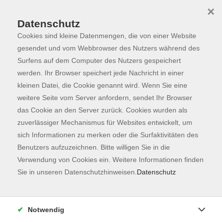
×
Datenschutz
Cookies sind kleine Datenmengen, die von einer Website
Skip to main content
You are here:
Programm
gesendet und vom Webbrowser des Nutzers während des
Surfens auf dem Computer des Nutzers gespeichert
werden. Ihr Browser speichert jede Nachricht in einer
kleinen Datei, die Cookie genannt wird. Wenn Sie eine
Der Kurs konnte nicht gefunden werden.
weitere Seite vom Server anfordern, sendet Ihr Browser
das Cookie an den Server zurück. Cookies wurden als
zuverlässiger Mechanismus für Websites entwickelt, um
Kontaktformular
sich Informationen zu merken oder die Surfaktivitäten des
Impressum
Benutzers aufzuzeichnen. Bitte willigen Sie in die
AGB
Verwendung von Cookies ein. Weitere Informationen finden
Sie in unseren Datenschutzhinweisen.
Datenschutz
Datenschutzerklärung
Sitemap
Widerruf
Notwendig