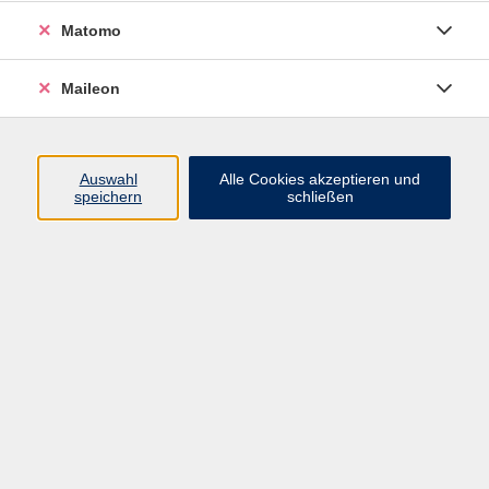
Schluss mit Adlersuchsystem!
Matomo
In diesem praxisnahen Kurs lernen Sie, wie Sie mit
allen zehn Fingern sicher, schnell und entspannt
Maileon
schreiben können. Mit abwechslungsreichen
Übungen steigern Sie Schritt für Schritt Ihre
Schreibgeschwindigkeit und reduzieren Fehler
Auswahl
Alle Cookies akzeptieren und
dauerhaft.
speichern
schließen
Der Kurs eignet sich für EinsteigerInnen als auch zur
Auffrischung vorhandener Kenntnisse - ideal für
effizientes Arbeiten in Schule, Studium und Beruf
Hinweis
Besonders geeignet für Kinder bei Schulwechsel und
Erwachsene jeden Alters.
Lehrbuch wird gestellt, die anfallende Gebühr in
Höhe von 10 EUR ist an die Lehrkraft zu entrichten