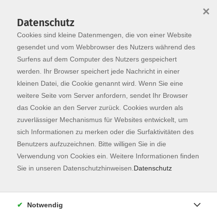
×
Datenschutz
Cookies sind kleine Datenmengen, die von einer Website
Skip to main content
You are here:
Programm
gesendet und vom Webbrowser des Nutzers während des
Surfens auf dem Computer des Nutzers gespeichert
werden. Ihr Browser speichert jede Nachricht in einer
kleinen Datei, die Cookie genannt wird. Wenn Sie eine
weitere Seite vom Server anfordern, sendet Ihr Browser
das Cookie an den Server zurück. Cookies wurden als
zuverlässiger Mechanismus für Websites entwickelt, um
sich Informationen zu merken oder die Surfaktivitäten des
Benutzers aufzuzeichnen. Bitte willigen Sie in die
Sie sind hier:
Verwendung von Cookies ein. Weitere Informationen finden
Karriere, EDV & Digitales
Sie in unseren Datenschutzhinweisen.
Datenschutz
10-Finger Computerschreiben für SchülerInnen,
StudentInnen und Erwachsene
Notwendig