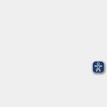
3
Donnerstag, 22. Oktober 2026
18:00 – 19:30 Uhr
106
4
Donnerstag, 29. Oktober 2026
18:00 – 19:30 Uhr
106