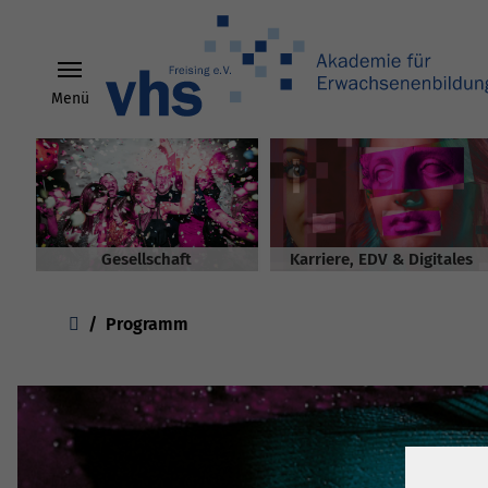
Menü
Skip to main content
Gesellschaft
Karriere, EDV & Digitales
You are here:
Programm