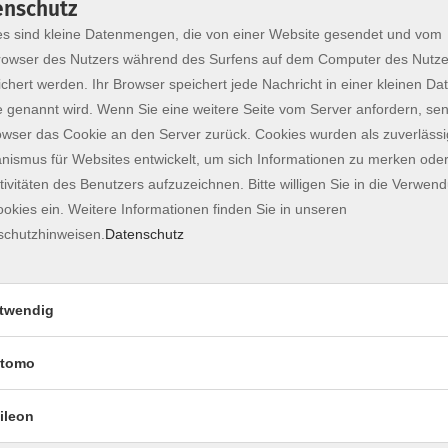
enschutz
s sind kleine Datenmengen, die von einer Website gesendet und vom
owser des Nutzers während des Surfens auf dem Computer des Nutze
chert werden. Ihr Browser speichert jede Nachricht in einer kleinen Dat
 genannt wird. Wenn Sie eine weitere Seite vom Server anfordern, se
owser das Cookie an den Server zurück. Cookies wurden als zuverlässi
ismus für Websites entwickelt, um sich Informationen zu merken oder
tivitäten des Benutzers aufzuzeichnen. Bitte willigen Sie in die Verwen
okies ein. Weitere Informationen finden Sie in unseren
schutzhinweisen.
Datenschutz
ekundentakt (für Schüler) -
twendig
nen können? Und dabei noch Spaß haben? Die
nicht nur schneller zu erfassen, sondern auch
tomo
olen wird auf ein Minimum reduziert.
Lange hat zum Thema "Vokabeln lernen" mehrere
ileon
eiterentwickelten Lernstrategien den Weg zu