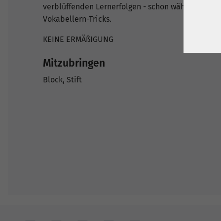
verblüffenden Lernerfolgen - schon während des 
Vokabellern-Tricks.
KEINE ERMÄßIGUNG
Mitzubringen
Block, Stift