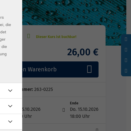
rs
ei, die
ndet
ger
 die
26,00 €
Gebühr
dung
In den Warenkorb
Kursnummer:
263-0225
Start
Ende
Do. 15.10.2026
Do. 15.10.2026
16:00 Uhr
18:00 Uhr
1 Termin