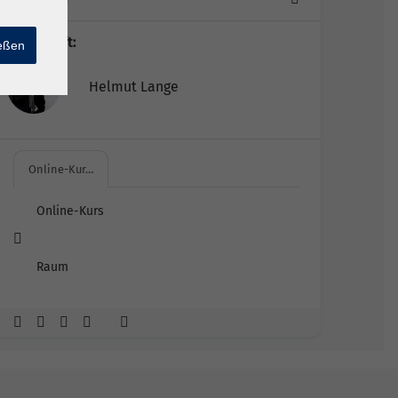
Lehrkraft:
ießen
Helmut Lange
Online-Kur…
Online-Kurs
Raum