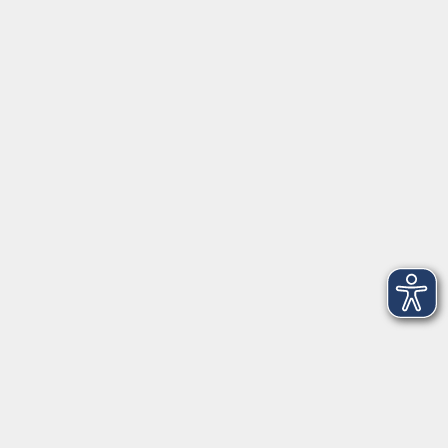
Lehrkraft:
Vanessa Alejandra Schneider
Altersbeschränkung:
8 bis 12 Jahre
vhs…
vhs…
vhs Freising
Kammergasse 12
85354 Freising
Raum Küche 107
Termine:
Kontaktformular