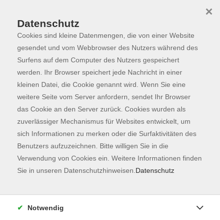
×
Datenschutz
Cookies sind kleine Datenmengen, die von einer Website
Skip to main content
You are here:
Programm
gesendet und vom Webbrowser des Nutzers während des
Surfens auf dem Computer des Nutzers gespeichert
werden. Ihr Browser speichert jede Nachricht in einer
kleinen Datei, die Cookie genannt wird. Wenn Sie eine
weitere Seite vom Server anfordern, sendet Ihr Browser
das Cookie an den Server zurück. Cookies wurden als
zuverlässiger Mechanismus für Websites entwickelt, um
sich Informationen zu merken oder die Surfaktivitäten des
Benutzers aufzuzeichnen. Bitte willigen Sie in die
Sie sind hier:
Verwendung von Cookies ein. Weitere Informationen finden
Junge vhs & Familie
Sie in unseren Datenschutzhinweisen.
Datenschutz
NEU: Mexikanisch Kochen für Kinder (8-12
Jahre)
Notwendig