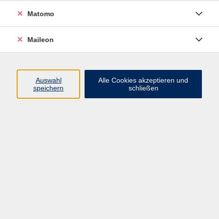
Die mexikanische Küche ist bunt, würzig und voller
Matomo
Aromen. Hier entdecken die Kinder mit frischen
Zutaten, wie Limette, Blumenkohl und Koriander ein
vegetarisches Ceviche zuzubereiten kochen.
Maileon
Außerdem bereiten wir die Klassiker Fajitas mit
cremiger Avocadosauce zu und backen am Schluss
ein Pie de Limon.
Auswahl
Alle Cookies akzeptieren und
speichern
schließen
KEINE ERMÄßIGUNG
Mitzubringen
Schürze, Geschirr-/Handtuch, Behälter für Reste,
Freude am Kochen.
34,00 €
Gebühr