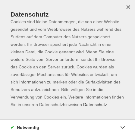
×
Datenschutz
Cookies sind kleine Datenmengen, die von einer Website
Skip to main content
You are here:
Programm
gesendet und vom Webbrowser des Nutzers während des
Surfens auf dem Computer des Nutzers gespeichert
werden. Ihr Browser speichert jede Nachricht in einer
kleinen Datei, die Cookie genannt wird. Wenn Sie eine
weitere Seite vom Server anfordern, sendet Ihr Browser
das Cookie an den Server zurück. Cookies wurden als
zuverlässiger Mechanismus für Websites entwickelt, um
sich Informationen zu merken oder die Surfaktivitäten des
Benutzers aufzuzeichnen. Bitte willigen Sie in die
Sie sind hier:
Verwendung von Cookies ein. Weitere Informationen finden
Junge vhs & Familie
Sie in unseren Datenschutzhinweisen.
Datenschutz
NEU: Faszination Feuer (Kinder 6-12 Jahre
ohne Eltern)
Notwendig