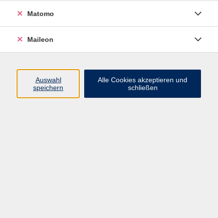
In Kooperation mit Erlebnis Naturgarten e.V.
Matomo
Feuer hat die Menschen schon immer begeistert, mit
seiner Kraft und Wärme... Und das Schönste ist, zu
Maileon
lernen wie wir das Feuer selbst ohne Streichhölzer
entzünden dürfen. Wir entflammen zusammen ein
großes Lagerfeuer und braten uns etwas Leckeres
Auswahl
Alle Cookies akzeptieren und
darüber.
speichern
schließen
KEINE ERMÄßIGUNG!
Hinweis
Ohne Eltern!
20,00 €
Gebühr