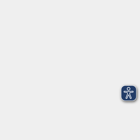
106
3
Donnerstag, 22. Oktober 2026
18:00 – 19:30 Uhr
106
4
Donnerstag, 29. Oktober 2026
18:00 – 19:30 Uhr