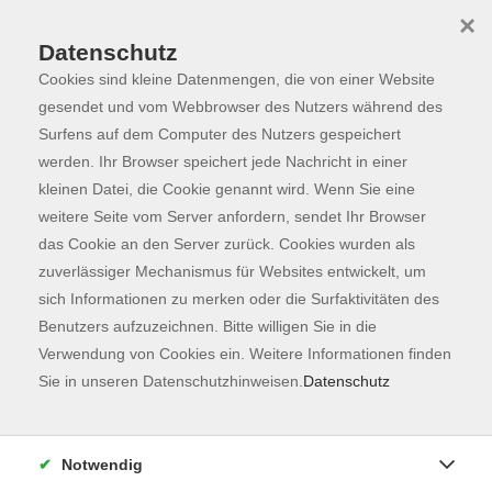
×
Datenschutz
Cookies sind kleine Datenmengen, die von einer Website
Skip to main content
You are here:
Programm
gesendet und vom Webbrowser des Nutzers während des
Surfens auf dem Computer des Nutzers gespeichert
werden. Ihr Browser speichert jede Nachricht in einer
kleinen Datei, die Cookie genannt wird. Wenn Sie eine
weitere Seite vom Server anfordern, sendet Ihr Browser
das Cookie an den Server zurück. Cookies wurden als
zuverlässiger Mechanismus für Websites entwickelt, um
sich Informationen zu merken oder die Surfaktivitäten des
Benutzers aufzuzeichnen. Bitte willigen Sie in die
Sie sind hier:
Verwendung von Cookies ein. Weitere Informationen finden
Junge vhs & Familie
Sie in unseren Datenschutzhinweisen.
Datenschutz
10-Finger Computerschreiben für
SchülerInnen, StudentInnen und
Notwendig
Erwachsene