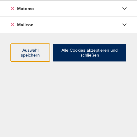
Schluss mit Adlersuchsystem!
Matomo
In diesem praxisnahen Kurs lernen Sie, wie Sie mit
Maileon
allen zehn Fingern sicher, schnell und entspannt
schreiben können. Mit abwechslungsreichen Übungen
steigern Sie Schritt für Schritt Ihre
Auswahl
Alle Cookies akzeptieren und
Schreibgeschwindigkeit und reduzieren Fehler
speichern
schließen
dauerhaft.
Der Kurs eignet sich für EinsteigerInnen als auch zur
Auffrischung vorhandener Kenntnisse - ideal für
effizientes Arbeiten in Schule, Studium und Beruf
Hinweis
Besonders geeignet für Kinder bei Schulwechsel und
Erwachsene jeden Alters.
Lehrbuch wird gestellt, die anfallende Gebühr in Höhe