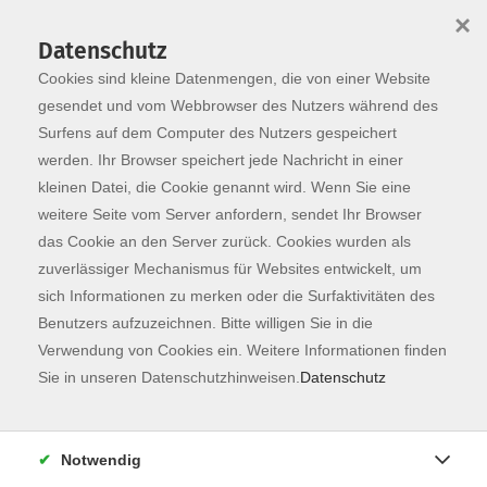
×
Datenschutz
Cookies sind kleine Datenmengen, die von einer Website
Skip to main content
You are here:
Programm
gesendet und vom Webbrowser des Nutzers während des
Surfens auf dem Computer des Nutzers gespeichert
werden. Ihr Browser speichert jede Nachricht in einer
kleinen Datei, die Cookie genannt wird. Wenn Sie eine
Der Kurs konnte nicht gefunden werden.
weitere Seite vom Server anfordern, sendet Ihr Browser
das Cookie an den Server zurück. Cookies wurden als
zuverlässiger Mechanismus für Websites entwickelt, um
Kontaktformular
sich Informationen zu merken oder die Surfaktivitäten des
Impressum
Benutzers aufzuzeichnen. Bitte willigen Sie in die
AGB
Verwendung von Cookies ein. Weitere Informationen finden
Sie in unseren Datenschutzhinweisen.
Datenschutz
Datenschutzerklärung
Sitemap
Widerruf
Notwendig