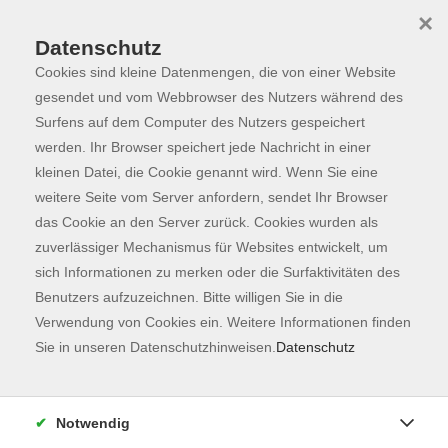
×
Datenschutz
Cookies sind kleine Datenmengen, die von einer Website
Skip to main content
You are here:
Programm
gesendet und vom Webbrowser des Nutzers während des
Surfens auf dem Computer des Nutzers gespeichert
werden. Ihr Browser speichert jede Nachricht in einer
kleinen Datei, die Cookie genannt wird. Wenn Sie eine
weitere Seite vom Server anfordern, sendet Ihr Browser
das Cookie an den Server zurück. Cookies wurden als
zuverlässiger Mechanismus für Websites entwickelt, um
sich Informationen zu merken oder die Surfaktivitäten des
Benutzers aufzuzeichnen. Bitte willigen Sie in die
Sie sind hier:
Verwendung von Cookies ein. Weitere Informationen finden
Gesundheit
Sie in unseren Datenschutzhinweisen.
Datenschutz
WELLPASS: Hatha Yoga - TriYoga Flows®
Basics
Notwendig
Entspannt ins Wochenende