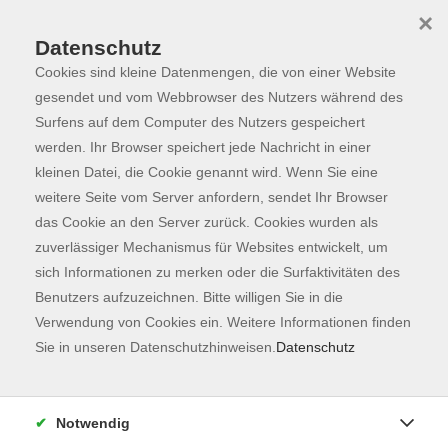
×
Datenschutz
Cookies sind kleine Datenmengen, die von einer Website
Skip to main content
You are here:
Programm
gesendet und vom Webbrowser des Nutzers während des
Surfens auf dem Computer des Nutzers gespeichert
werden. Ihr Browser speichert jede Nachricht in einer
kleinen Datei, die Cookie genannt wird. Wenn Sie eine
Der Kurs konnte nicht gefunden werden.
weitere Seite vom Server anfordern, sendet Ihr Browser
das Cookie an den Server zurück. Cookies wurden als
zuverlässiger Mechanismus für Websites entwickelt, um
Kontaktformular
sich Informationen zu merken oder die Surfaktivitäten des
Impressum
Benutzers aufzuzeichnen. Bitte willigen Sie in die
AGB
Verwendung von Cookies ein. Weitere Informationen finden
Sie in unseren Datenschutzhinweisen.
Datenschutz
Datenschutzerklärung
Sitemap
Widerruf
Notwendig