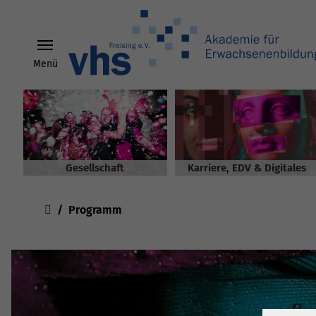
Menü
Skip to main content
Gesellschaft
Karriere, EDV & Digitales
You are here:
Programm