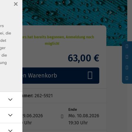
×
rs
ei, die
ndet
ger
63,00 €
 die
Gebühr
dung
In den Warenkorb
Kursnummer:
262-5921
Start
Ende
Mo. 29.06.2026
Mo. 10.08.2026
18:30 Uhr
19:30 Uhr