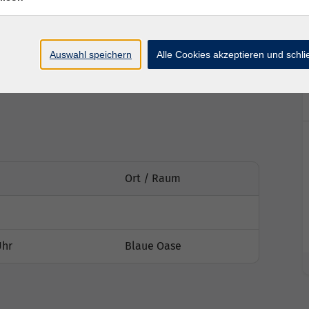
reifen und jedem Tänzer gerecht zu werden,
errichtet.
Auswahl speichern
Alle Cookies akzeptieren und schl
Ort / Raum
Uhr
Blaue Oase