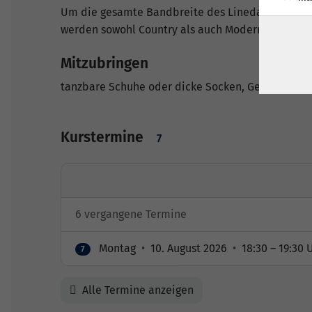
Um die gesamte Bandbreite des Linedance zu beg
werden sowohl Country als auch Modern Tänze unt
Mitzubringen
tanzbare Schuhe oder dicke Socken, Getränk
Kurstermine
7
6 vergangene Termine
Montag
•
10. August 2026
•
18:30 – 19:30 
7
Alle Termine anzeigen