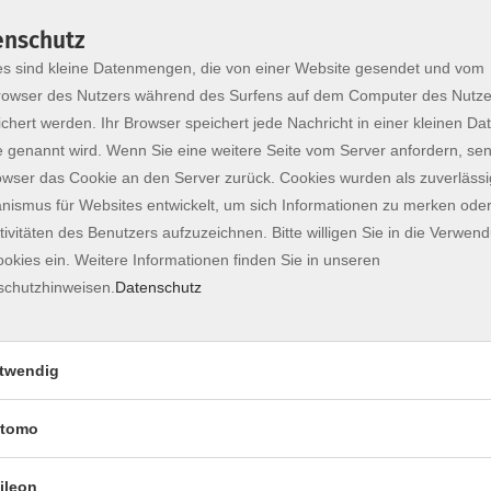
enschutz
s sind kleine Datenmengen, die von einer Website gesendet und vom
owser des Nutzers während des Surfens auf dem Computer des Nutze
chert werden. Ihr Browser speichert jede Nachricht in einer kleinen Dat
 genannt wird. Wenn Sie eine weitere Seite vom Server anfordern, se
owser das Cookie an den Server zurück. Cookies wurden als zuverlässi
ismus für Websites entwickelt, um sich Informationen zu merken oder
tivitäten des Benutzers aufzuzeichnen. Bitte willigen Sie in die Verwen
okies ein. Weitere Informationen finden Sie in unseren
schutzhinweisen.
Datenschutz
e sich im Laufe der Musik immer wiederholen. Diese
ntereinander und sind weltweit einheitlich, sodass
twendig
zen kann.
g und immer wieder Neues zu lernen.
tomo
d man benötigt keinerlei Vorkenntnisse.
ileon