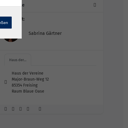
7 Termine
Lehrkraft:
ießen
Sabrina Gärtner
Haus der…
Haus der Vereine
Major-Braun-Weg 12
85354 Freising
Raum Blaue Oase