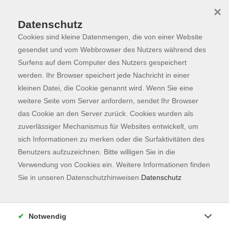
×
Datenschutz
Cookies sind kleine Datenmengen, die von einer Website
Skip to main content
You are here:
Programm
gesendet und vom Webbrowser des Nutzers während des
Surfens auf dem Computer des Nutzers gespeichert
werden. Ihr Browser speichert jede Nachricht in einer
kleinen Datei, die Cookie genannt wird. Wenn Sie eine
Der Kurs konnte nicht gefunden werden.
weitere Seite vom Server anfordern, sendet Ihr Browser
das Cookie an den Server zurück. Cookies wurden als
zuverlässiger Mechanismus für Websites entwickelt, um
Kontaktformular
sich Informationen zu merken oder die Surfaktivitäten des
Impressum
Benutzers aufzuzeichnen. Bitte willigen Sie in die
AGB
Verwendung von Cookies ein. Weitere Informationen finden
Sie in unseren Datenschutzhinweisen.
Datenschutz
Datenschutzerklärung
Sitemap
Widerruf
Notwendig