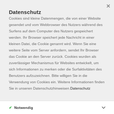
×
Datenschutz
Cookies sind kleine Datenmengen, die von einer Website
Skip to main content
You are here:
Programm
gesendet und vom Webbrowser des Nutzers während des
Surfens auf dem Computer des Nutzers gespeichert
werden. Ihr Browser speichert jede Nachricht in einer
kleinen Datei, die Cookie genannt wird. Wenn Sie eine
Der Kurs konnte nicht gefunden werden.
weitere Seite vom Server anfordern, sendet Ihr Browser
das Cookie an den Server zurück. Cookies wurden als
zuverlässiger Mechanismus für Websites entwickelt, um
Kontaktformular
sich Informationen zu merken oder die Surfaktivitäten des
Impressum
Benutzers aufzuzeichnen. Bitte willigen Sie in die
AGB
Verwendung von Cookies ein. Weitere Informationen finden
Sie in unseren Datenschutzhinweisen.
Datenschutz
Datenschutzerklärung
Sitemap
Widerruf
Notwendig