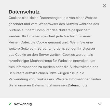
×
Datenschutz
Cookies sind kleine Datenmengen, die von einer Website
Skip to main content
You are here:
Programm
gesendet und vom Webbrowser des Nutzers während des
Surfens auf dem Computer des Nutzers gespeichert
werden. Ihr Browser speichert jede Nachricht in einer
kleinen Datei, die Cookie genannt wird. Wenn Sie eine
Der Kurs konnte nicht gefunden werden.
weitere Seite vom Server anfordern, sendet Ihr Browser
das Cookie an den Server zurück. Cookies wurden als
zuverlässiger Mechanismus für Websites entwickelt, um
Kontaktformular
sich Informationen zu merken oder die Surfaktivitäten des
Impressum
Benutzers aufzuzeichnen. Bitte willigen Sie in die
AGB
Verwendung von Cookies ein. Weitere Informationen finden
Sie in unseren Datenschutzhinweisen.
Datenschutz
Datenschutzerklärung
Sitemap
Widerruf
Notwendig