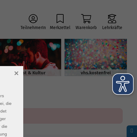
TeilnehmerIn
Merkzettel
Warenkorb
Lehrkräfte
×
Kunst & Kultur
vhs.kostenfrei
rs
ei, die
ndet
ger
 die
dung