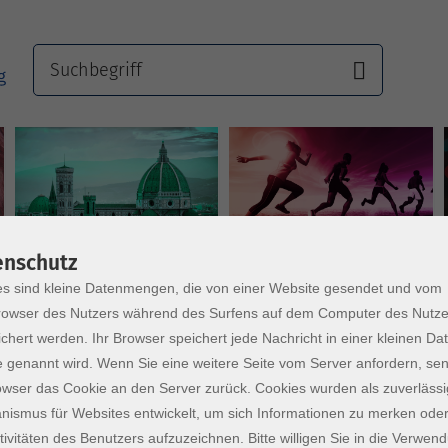
Sprachen
Gesundheit
enschutz
s sind kleine Datenmengen, die von einer Website gesendet und vom
owser des Nutzers während des Surfens auf dem Computer des Nutze
chert werden. Ihr Browser speichert jede Nachricht in einer kleinen Dat
 genannt wird. Wenn Sie eine weitere Seite vom Server anfordern, se
owser das Cookie an den Server zurück. Cookies wurden als zuverlässi
ismus für Websites entwickelt, um sich Informationen zu merken oder
tivitäten des Benutzers aufzuzeichnen. Bitte willigen Sie in die Verwen