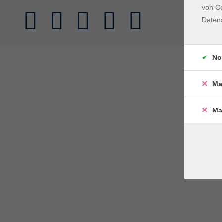
von Co
Daten
No
Ma
Ma