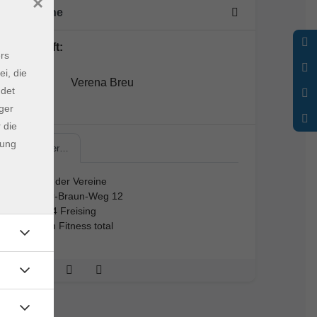
×
7 Termine
Lehrkraft:
rs
ei, die
Verena Breu
ndet
ger
 die
dung
Haus der…
Haus der Vereine
Major-Braun-Weg 12
85354 Freising
Raum Fitness total