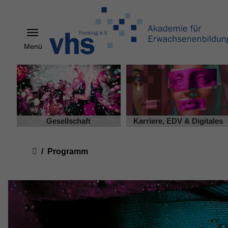
Menü
Skip to main content
Gesellschaft
Karriere, EDV & Digitales
You are here:
Programm