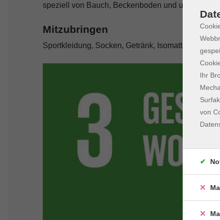
speziell von Bauch, Beckenboden und unterem Rü
Dat
Cookie
Mitzubringen
Webbr
Sportkleidung, Socken, Getränk, Isomatte, Handtu
gespei
Cookie
Ihr Br
Mechan
Surfak
von Co
Daten
No
Ma
Ma