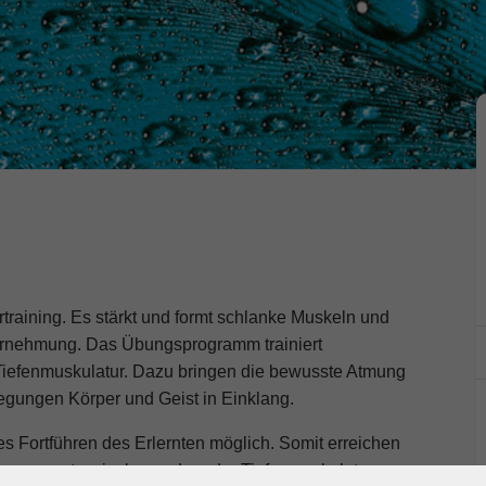
ertraining. Es stärkt und formt schlanke Muskeln und
hrnehmung. Das Übungsprogramm trainiert
Tiefenmuskulatur. Dazu bringen die bewusste Atmung
egungen Körper und Geist in Einklang.
s Fortführen des Erlernten möglich. Somit erreichen
gsapparates, insbesondere der Tiefenmuskulatur,