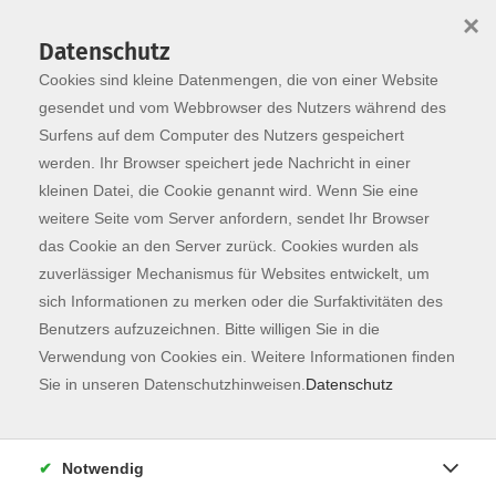
×
Datenschutz
Cookies sind kleine Datenmengen, die von einer Website
Skip to main content
You are here:
Programm
gesendet und vom Webbrowser des Nutzers während des
Surfens auf dem Computer des Nutzers gespeichert
werden. Ihr Browser speichert jede Nachricht in einer
kleinen Datei, die Cookie genannt wird. Wenn Sie eine
weitere Seite vom Server anfordern, sendet Ihr Browser
das Cookie an den Server zurück. Cookies wurden als
zuverlässiger Mechanismus für Websites entwickelt, um
sich Informationen zu merken oder die Surfaktivitäten des
Benutzers aufzuzeichnen. Bitte willigen Sie in die
Sie sind hier:
Verwendung von Cookies ein. Weitere Informationen finden
Gesundheit
Gymnastik und Fitness
Sie in unseren Datenschutzhinweisen.
Datenschutz
JUMPING® Fitness & Kräftigung
Notwendig
WAS IST JUMPING®?