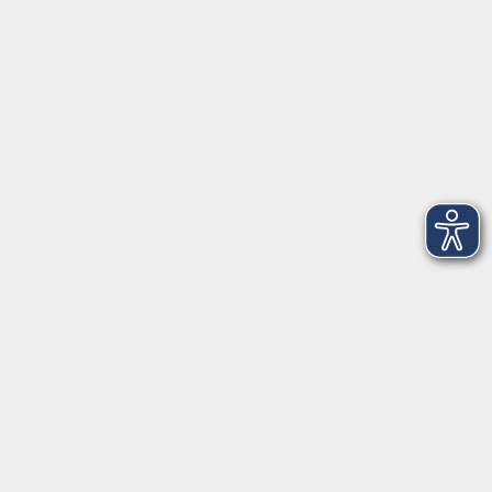
5
Dienstag, 25. August 2026
18:00 – 19:00 Uhr
Fitness total
6
Dienstag, 01. September 2026
18:00 – 19:00 Uhr
Fitness total