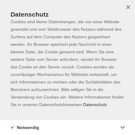
×
Datenschutz
Cookies sind kleine Datenmengen, die von einer Website
Skip to main content
You are here:
Programm
gesendet und vom Webbrowser des Nutzers während des
Surfens auf dem Computer des Nutzers gespeichert
werden. Ihr Browser speichert jede Nachricht in einer
kleinen Datei, die Cookie genannt wird. Wenn Sie eine
Der Kurs konnte nicht gefunden werden.
weitere Seite vom Server anfordern, sendet Ihr Browser
das Cookie an den Server zurück. Cookies wurden als
zuverlässiger Mechanismus für Websites entwickelt, um
Kontaktformular
sich Informationen zu merken oder die Surfaktivitäten des
Impressum
Benutzers aufzuzeichnen. Bitte willigen Sie in die
AGB
Verwendung von Cookies ein. Weitere Informationen finden
Sie in unseren Datenschutzhinweisen.
Datenschutz
Datenschutzerklärung
Sitemap
Widerruf
Notwendig