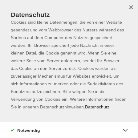
×
Datenschutz
Cookies sind kleine Datenmengen, die von einer Website
Skip to main content
You are here:
Programm
gesendet und vom Webbrowser des Nutzers während des
Surfens auf dem Computer des Nutzers gespeichert
werden. Ihr Browser speichert jede Nachricht in einer
kleinen Datei, die Cookie genannt wird. Wenn Sie eine
Der Kurs konnte nicht gefunden werden.
weitere Seite vom Server anfordern, sendet Ihr Browser
das Cookie an den Server zurück. Cookies wurden als
zuverlässiger Mechanismus für Websites entwickelt, um
Kontaktformular
sich Informationen zu merken oder die Surfaktivitäten des
Impressum
Benutzers aufzuzeichnen. Bitte willigen Sie in die
AGB
Verwendung von Cookies ein. Weitere Informationen finden
Sie in unseren Datenschutzhinweisen.
Datenschutz
Datenschutzerklärung
Sitemap
Widerruf
Notwendig