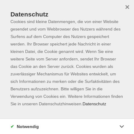
×
Datenschutz
Cookies sind kleine Datenmengen, die von einer Website
Skip to main content
You are here:
Programm
gesendet und vom Webbrowser des Nutzers während des
Surfens auf dem Computer des Nutzers gespeichert
werden. Ihr Browser speichert jede Nachricht in einer
kleinen Datei, die Cookie genannt wird. Wenn Sie eine
weitere Seite vom Server anfordern, sendet Ihr Browser
das Cookie an den Server zurück. Cookies wurden als
zuverlässiger Mechanismus für Websites entwickelt, um
sich Informationen zu merken oder die Surfaktivitäten des
Benutzers aufzuzeichnen. Bitte willigen Sie in die
Sie sind hier:
Verwendung von Cookies ein. Weitere Informationen finden
Gesundheit
Gesundheitsförderung
Sie in unseren Datenschutzhinweisen.
Datenschutz
First Aidvantage - Erste-Hilfe-Kurs
Notwendig
Du benötigst einen Erste-Hilfe-Kurs, hast aber keine