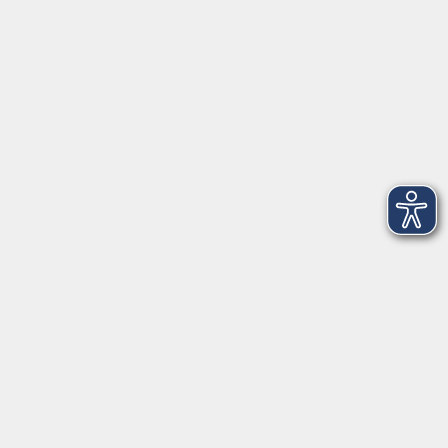
09:00 – 16:30 Uhr
207
3
Sonntag, 30. August 2026
16:30 – 17:00 Uhr
207
Kontaktformular