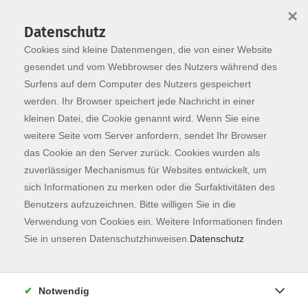
×
Datenschutz
Cookies sind kleine Datenmengen, die von einer Website
Skip to main content
You are here:
Programm
gesendet und vom Webbrowser des Nutzers während des
Surfens auf dem Computer des Nutzers gespeichert
werden. Ihr Browser speichert jede Nachricht in einer
kleinen Datei, die Cookie genannt wird. Wenn Sie eine
Der Kurs konnte nicht gefunden werden.
weitere Seite vom Server anfordern, sendet Ihr Browser
das Cookie an den Server zurück. Cookies wurden als
zuverlässiger Mechanismus für Websites entwickelt, um
Kontaktformular
sich Informationen zu merken oder die Surfaktivitäten des
Impressum
Benutzers aufzuzeichnen. Bitte willigen Sie in die
AGB
Verwendung von Cookies ein. Weitere Informationen finden
Sie in unseren Datenschutzhinweisen.
Datenschutz
Datenschutzerklärung
Sitemap
Widerruf
Notwendig