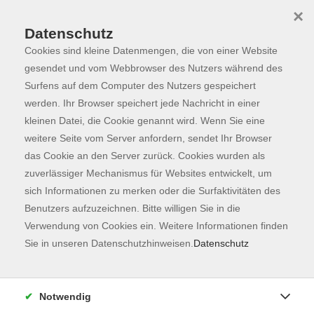
×
Datenschutz
Cookies sind kleine Datenmengen, die von einer Website
Skip to main content
You are here:
Programm
gesendet und vom Webbrowser des Nutzers während des
Surfens auf dem Computer des Nutzers gespeichert
werden. Ihr Browser speichert jede Nachricht in einer
kleinen Datei, die Cookie genannt wird. Wenn Sie eine
Der Kurs konnte nicht gefunden werden.
weitere Seite vom Server anfordern, sendet Ihr Browser
das Cookie an den Server zurück. Cookies wurden als
zuverlässiger Mechanismus für Websites entwickelt, um
Kontaktformular
sich Informationen zu merken oder die Surfaktivitäten des
Impressum
Benutzers aufzuzeichnen. Bitte willigen Sie in die
AGB
Verwendung von Cookies ein. Weitere Informationen finden
Sie in unseren Datenschutzhinweisen.
Datenschutz
Datenschutzerklärung
Sitemap
Widerruf
Notwendig