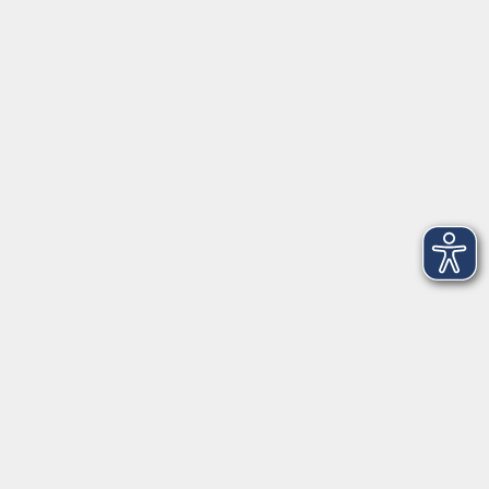
Kurstermine
10
9 vergangene Termine
10
Freitag, 07. August 2026
19:15 – 20:15 Uhr
Fitness total
Alle Termine anzeigen