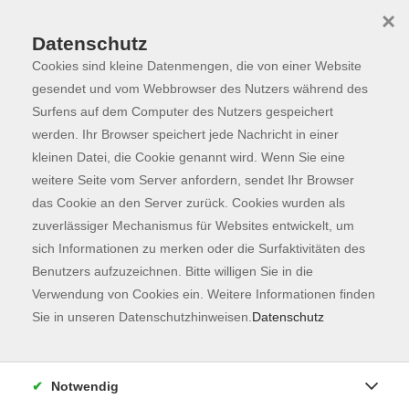
×
Datenschutz
Cookies sind kleine Datenmengen, die von einer Website
Skip to main content
You are here:
Programm
gesendet und vom Webbrowser des Nutzers während des
Surfens auf dem Computer des Nutzers gespeichert
werden. Ihr Browser speichert jede Nachricht in einer
kleinen Datei, die Cookie genannt wird. Wenn Sie eine
weitere Seite vom Server anfordern, sendet Ihr Browser
das Cookie an den Server zurück. Cookies wurden als
zuverlässiger Mechanismus für Websites entwickelt, um
sich Informationen zu merken oder die Surfaktivitäten des
Benutzers aufzuzeichnen. Bitte willigen Sie in die
Sie sind hier:
Verwendung von Cookies ein. Weitere Informationen finden
Gesundheit
Egym Wellpass
Sie in unseren Datenschutzhinweisen.
Datenschutz
WELLPASS: Hatha Yoga - TriYoga Flows®
Basics
Notwendig
Entspannt ins Wochenende