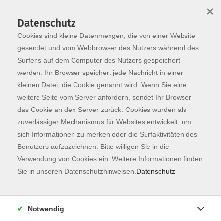
×
Datenschutz
Cookies sind kleine Datenmengen, die von einer Website
Skip to main content
You are here:
Programm
gesendet und vom Webbrowser des Nutzers während des
Surfens auf dem Computer des Nutzers gespeichert
werden. Ihr Browser speichert jede Nachricht in einer
kleinen Datei, die Cookie genannt wird. Wenn Sie eine
Der Kurs konnte nicht gefunden werden.
weitere Seite vom Server anfordern, sendet Ihr Browser
das Cookie an den Server zurück. Cookies wurden als
zuverlässiger Mechanismus für Websites entwickelt, um
Kontaktformular
sich Informationen zu merken oder die Surfaktivitäten des
Impressum
Benutzers aufzuzeichnen. Bitte willigen Sie in die
AGB
Verwendung von Cookies ein. Weitere Informationen finden
Sie in unseren Datenschutzhinweisen.
Datenschutz
Datenschutzerklärung
Sitemap
Widerruf
Notwendig