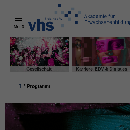
Menü
Skip to main content
Gesellschaft
Karriere, EDV & Digitales
You are here:
Programm