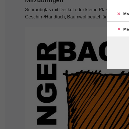
Mitzubringen
Schraubglas mit Deckel oder kleine Plastikschüssel
Ma
Geschirr-/Handtuch, Baumwollbeutel für Brotlaib,
Ma