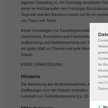
eigenen Sauerteig zu. Am Samstag verarbeiten S
diese im Holzbackofen des Freisinger Backhauses.
Teigruhe und des Backens nutzen wir für ein gem
von Tipps und Tricks.
Inhalt: Grundlagen zur Sauerteigherstellung und -f
Dat
Geschmack, Konsistenz und Frischhaltung, praktik
Cookie
Auffrischung und Haltbarmachung von Sauerteig, b
Webbr
ein gutes Maß an Theorie und jede Menge Praxis un
gespei
Hause.
Cookie
Ihr Br
KEINE ERMÄSSIGUNG
Mechan
Hinweis
Surfak
von Co
Die Benutzung des Brotbackzubehörs, wie große 
Daten
Stoffeinlage ist in der Gebühr enthalten. Ein Back
Lehrkraft zum Selbstkostenpreis (ca. 20 €/Set) er
No