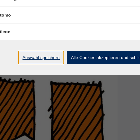
 mit festem Deckel für das Anstellgut, Schürze,
tomo
 Freude am Backen
ileon
Auswahl speichern
Alle Cookies akzeptieren und schl