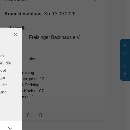
Anmeldeschluss:
So. 13.09.2026
Lehrkraft:
×
Freisinger Backhaus e.V.
rs
vhs…
vhs…
ei, die
ndet
vhs Freising
ger
Kammergasse 12
 die
85354 Freising
Raum Küche 107
dung
Termine: