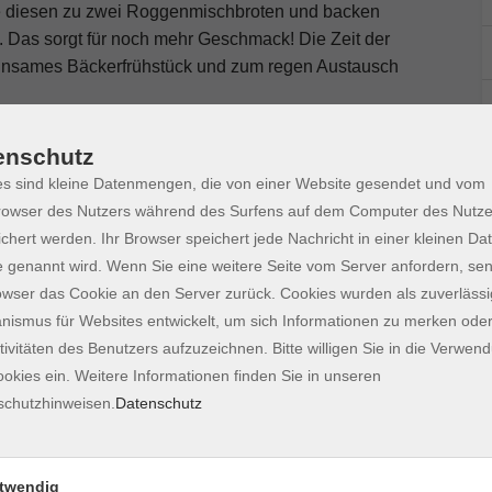
ie diesen zu zwei Roggenmischbroten und backen
 Das sorgt für noch mehr Geschmack! Die Zeit der
einsames Bäckerfrühstück und zum regen Austausch
ührung, Einflüsse der Sauerteigführung auf
enschutz
able Techniken und Tipps zur optimalen Pflege,
s sind kleine Datenmengen, die von einer Website gesendet und vom
acken von typischen Broten mit Roggensauerteig,
owser des Nutzers während des Surfens auf dem Computer des Nutze
d ein Anstellgut (Sauerteigstarter) fürs Backen zu
chert werden. Ihr Browser speichert jede Nachricht in einer kleinen Dat
 genannt wird. Wenn Sie eine weitere Seite vom Server anfordern, se
owser das Cookie an den Server zurück. Cookies wurden als zuverlässi
ismus für Websites entwickelt, um sich Informationen zu merken oder
tivitäten des Benutzers aufzuzeichnen. Bitte willigen Sie in die Verwen
okies ein. Weitere Informationen finden Sie in unseren
Schüssel und Gärkörbchen mit passender
schutzhinweisen.
Datenschutz
zubehör-Set kann nach der Veranstaltung bei der
worben werden.
twendig