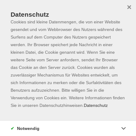
×
Datenschutz
Cookies sind kleine Datenmengen, die von einer Website
Skip to main content
You are here:
Programm
gesendet und vom Webbrowser des Nutzers während des
Surfens auf dem Computer des Nutzers gespeichert
werden. Ihr Browser speichert jede Nachricht in einer
kleinen Datei, die Cookie genannt wird. Wenn Sie eine
Der Kurs konnte nicht gefunden werden.
weitere Seite vom Server anfordern, sendet Ihr Browser
das Cookie an den Server zurück. Cookies wurden als
zuverlässiger Mechanismus für Websites entwickelt, um
Kontaktformular
sich Informationen zu merken oder die Surfaktivitäten des
Impressum
Benutzers aufzuzeichnen. Bitte willigen Sie in die
AGB
Verwendung von Cookies ein. Weitere Informationen finden
Sie in unseren Datenschutzhinweisen.
Datenschutz
Datenschutzerklärung
Sitemap
Widerruf
Notwendig