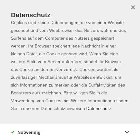
×
Datenschutz
Cookies sind kleine Datenmengen, die von einer Website
Skip to main content
You are here:
Programm
gesendet und vom Webbrowser des Nutzers während des
Surfens auf dem Computer des Nutzers gespeichert
werden. Ihr Browser speichert jede Nachricht in einer
kleinen Datei, die Cookie genannt wird. Wenn Sie eine
weitere Seite vom Server anfordern, sendet Ihr Browser
das Cookie an den Server zurück. Cookies wurden als
zuverlässiger Mechanismus für Websites entwickelt, um
sich Informationen zu merken oder die Surfaktivitäten des
Benutzers aufzuzeichnen. Bitte willigen Sie in die
Sie sind hier:
Verwendung von Cookies ein. Weitere Informationen finden
Gesellschaft
Sie in unseren Datenschutzhinweisen.
Datenschutz
Repair Café
Notwendig
In Kooperation mit Freischenk e.V.