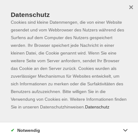
×
Datenschutz
Cookies sind kleine Datenmengen, die von einer Website
Skip to main content
You are here:
Programm
gesendet und vom Webbrowser des Nutzers während des
Surfens auf dem Computer des Nutzers gespeichert
werden. Ihr Browser speichert jede Nachricht in einer
kleinen Datei, die Cookie genannt wird. Wenn Sie eine
weitere Seite vom Server anfordern, sendet Ihr Browser
das Cookie an den Server zurück. Cookies wurden als
zuverlässiger Mechanismus für Websites entwickelt, um
sich Informationen zu merken oder die Surfaktivitäten des
Benutzers aufzuzeichnen. Bitte willigen Sie in die
Sie sind hier:
Verwendung von Cookies ein. Weitere Informationen finden
Gesellschaft
Sie in unseren Datenschutzhinweisen.
Datenschutz
NEU: Was hat mein Konsum mit der
Klimakrise zu tun? - ONLINE
Notwendig