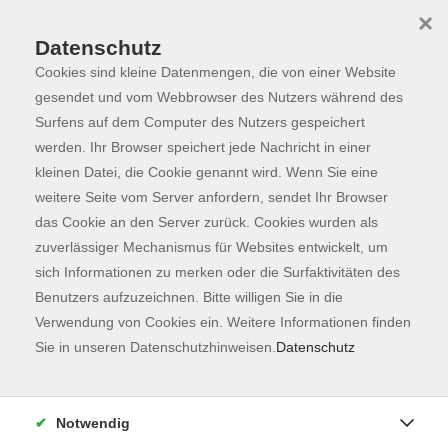
×
Datenschutz
Cookies sind kleine Datenmengen, die von einer Website
Skip to main content
You are here:
Programm
gesendet und vom Webbrowser des Nutzers während des
Surfens auf dem Computer des Nutzers gespeichert
werden. Ihr Browser speichert jede Nachricht in einer
kleinen Datei, die Cookie genannt wird. Wenn Sie eine
weitere Seite vom Server anfordern, sendet Ihr Browser
das Cookie an den Server zurück. Cookies wurden als
zuverlässiger Mechanismus für Websites entwickelt, um
sich Informationen zu merken oder die Surfaktivitäten des
Benutzers aufzuzeichnen. Bitte willigen Sie in die
Sie sind hier:
Verwendung von Cookies ein. Weitere Informationen finden
Gesellschaft
Sie in unseren Datenschutzhinweisen.
Datenschutz
NEU: Märchen am Nachmittag
Eine Vorlesestunde für Kinder ab 4 Jahren und
Notwendig
ihre Eltern