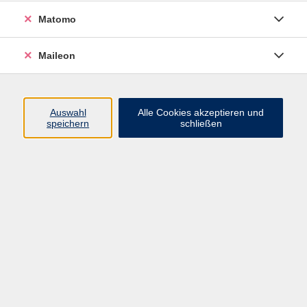
In Kooperation mit dem Diakonischen Werk Freising
Matomo
e.V.
Maileon
An diesem Tag lesen wir Euch drei spannende
Märchen aus verschiedenen Ecken der Welt vor.
Unsere Vorleser haben drei tolle Märchen ausgesucht
Auswahl
Alle Cookies akzeptieren und
und freuen sich auf Euch. Kommt vorbei - das macht
speichern
schließen
Spaß!
kostenlos
Gebühr
In den Warenkorb
Kursnummer:
263-0301