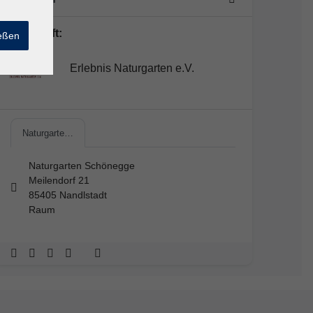
Lehrkraft:
ießen
Erlebnis Naturgarten e.V.
Naturgarte…
Naturgarten Schönegge
Meilendorf 21
85405 Nandlstadt
Raum