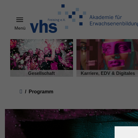
Menü
Skip to main content
Gesellschaft
Karriere, EDV & Digitales
You are here:
Programm