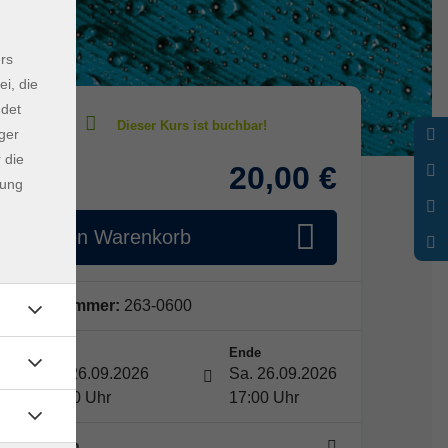
rs
ei, die
ndet
ger
 die
20,00 €
Gebühr
dung
In den Warenkorb
Kursnummer:
263-0600
Start
Ende
Sa. 26.09.2026
Sa. 26.09.2026
15:00 Uhr
17:00 Uhr
1 Termin