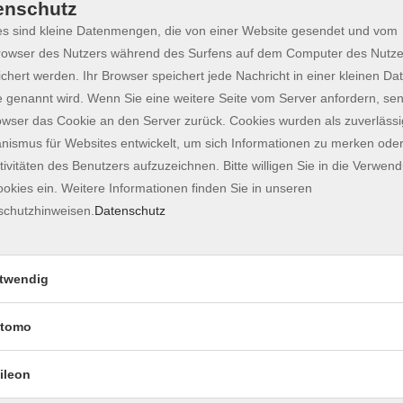
enschutz
s sind kleine Datenmengen, die von einer Website gesendet und vom
owser des Nutzers während des Surfens auf dem Computer des Nutze
chert werden. Ihr Browser speichert jede Nachricht in einer kleinen Dat
 genannt wird. Wenn Sie eine weitere Seite vom Server anfordern, se
owser das Cookie an den Server zurück. Cookies wurden als zuverlässi
ismus für Websites entwickelt, um sich Informationen zu merken oder
tivitäten des Benutzers aufzuzeichnen. Bitte willigen Sie in die Verwen
okies ein. Weitere Informationen finden Sie in unseren
schutzhinweisen.
Datenschutz
3-6 Jahre mit Eltern)
twendig
 seiner Kraft und Wärme... Zeit mit den Kindern zu
 einen Rahmen für Eltern mit Kindern schaffen,
tomo
u gehen und die Schätze der Natur zu entdecken.
sammen ein großes Lagerfeuer ohne Streichhölzer
ileon