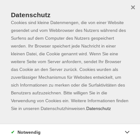
×
Datenschutz
Cookies sind kleine Datenmengen, die von einer Website
Skip to main content
You are here:
Programm
gesendet und vom Webbrowser des Nutzers während des
Surfens auf dem Computer des Nutzers gespeichert
werden. Ihr Browser speichert jede Nachricht in einer
kleinen Datei, die Cookie genannt wird. Wenn Sie eine
Der Kurs konnte nicht gefunden werden.
weitere Seite vom Server anfordern, sendet Ihr Browser
das Cookie an den Server zurück. Cookies wurden als
zuverlässiger Mechanismus für Websites entwickelt, um
Kontaktformular
sich Informationen zu merken oder die Surfaktivitäten des
Impressum
Benutzers aufzuzeichnen. Bitte willigen Sie in die
AGB
Verwendung von Cookies ein. Weitere Informationen finden
Sie in unseren Datenschutzhinweisen.
Datenschutz
Datenschutzerklärung
Sitemap
Widerruf
Notwendig