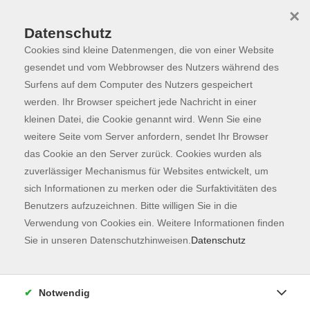
×
Datenschutz
Cookies sind kleine Datenmengen, die von einer Website
Skip to main content
You are here:
Maßgefertigte Kurse
Firmenschulungen
gesendet und vom Webbrowser des Nutzers während des
Surfens auf dem Computer des Nutzers gespeichert
werden. Ihr Browser speichert jede Nachricht in einer
kleinen Datei, die Cookie genannt wird. Wenn Sie eine
Schlüsselqualifikationen
weitere Seite vom Server anfordern, sendet Ihr Browser
Seit 1996 ist die vhs Freising e.V. mit
das Cookie an den Server zurück. Cookies wurden als
Firmenschulungsmaßnahmen im Bereich der beruflichen
zuverlässiger Mechanismus für Websites entwickelt, um
Weiterbildung erfolgreich tätig. Kompetenz, Zuverlässigkeit
sich Informationen zu merken oder die Surfaktivitäten des
und Sorgfalt in der Durchführung der Schulungen sind
Benutzers aufzuzeichnen. Bitte willigen Sie in die
unsere Stärken. Dies bestätigen uns Jahr für Jahr unsere
Verwendung von Cookies ein. Weitere Informationen finden
Auftraggeber.
Sie in unseren Datenschutzhinweisen.
Datenschutz
Wir bieten u. a. folgende Themenbereiche an:
Notwendig
Sprachen