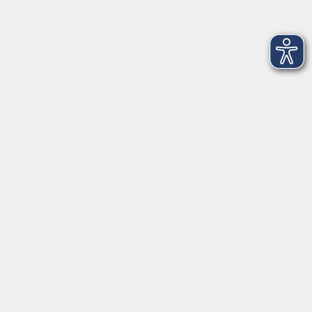
HAWE Hydraulik SE
Golf- und Freizeitanlagen GmbH Rudelzhausen
Klinikum Freising GmbH
Freisinger Bank eG
Wasserwirtschaftsamt Freising
DHL Danzas Air & Ocean Germany GmbH
Praetner Fachhandel
trans-o-flex
Katholische Jugendfürsorge
Freisinger Tagblatt
Gemeinde Langenbach
Intergraph (Deutschland) GmbH
Milchprüfring Bayern/Wolnzach
Kontaktformular