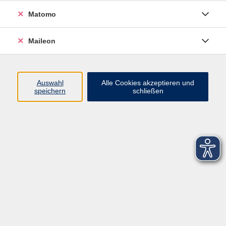
Matomo
Maileon
zurück zur Übersicht
Auswahl
Alle Cookies akzeptieren und
speichern
schließen
Kontaktformular
Impressum
AGB
Datenschutzerklärung
Sitemap
Widerruf