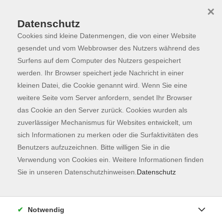
×
Datenschutz
Cookies sind kleine Datenmengen, die von einer Website
Skip to main content
You are here:
Dozierende
gesendet und vom Webbrowser des Nutzers während des
Surfens auf dem Computer des Nutzers gespeichert
werden. Ihr Browser speichert jede Nachricht in einer
kleinen Datei, die Cookie genannt wird. Wenn Sie eine
weitere Seite vom Server anfordern, sendet Ihr Browser
das Cookie an den Server zurück. Cookies wurden als
Doosa, Sumitha
zuverlässiger Mechanismus für Websites entwickelt, um
Kochreferentin
sich Informationen zu merken oder die Surfaktivitäten des
Benutzers aufzuzeichnen. Bitte willigen Sie in die
Verwendung von Cookies ein. Weitere Informationen finden
Sie in unseren Datenschutzhinweisen.
Datenschutz
NEU: Indische "Street Food Saga"
Sa. 19.09.2026 17:30
Freising
Notwendig