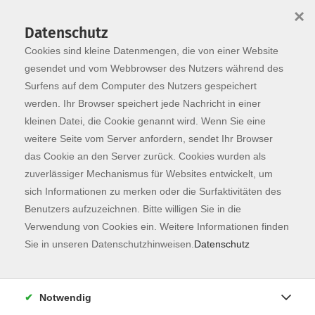
×
Datenschutz
Cookies sind kleine Datenmengen, die von einer Website
Skip to main content
You are here:
Dozierende
gesendet und vom Webbrowser des Nutzers während des
Surfens auf dem Computer des Nutzers gespeichert
werden. Ihr Browser speichert jede Nachricht in einer
kleinen Datei, die Cookie genannt wird. Wenn Sie eine
Benz, Sonja
weitere Seite vom Server anfordern, sendet Ihr Browser
das Cookie an den Server zurück. Cookies wurden als
Theaterpädagogin
zuverlässiger Mechanismus für Websites entwickelt, um
Bereits als Kind hat mich das
sich Informationen zu merken oder die Surfaktivitäten des
Theaterfieber gepackt – seither
Benutzers aufzuzeichnen. Bitte willigen Sie in die
begleitet es mich sowohl als
Verwendung von Cookies ein. Weitere Informationen finden
Hobby als auch beruflich. Nach
Sie in unseren Datenschutzhinweisen.
Datenschutz
mehreren Jahren als
Bildungsreferentin bei den
Freiwilligendiensten Kultur und
Notwendig
Bildung sowie in der offenen