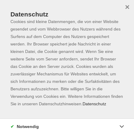
×
Datenschutz
Cookies sind kleine Datenmengen, die von einer Website
Skip to main content
You are here:
Dozierende
gesendet und vom Webbrowser des Nutzers während des
Surfens auf dem Computer des Nutzers gespeichert
werden. Ihr Browser speichert jede Nachricht in einer
kleinen Datei, die Cookie genannt wird. Wenn Sie eine
Haaß, Sabine
weitere Seite vom Server anfordern, sendet Ihr Browser
das Cookie an den Server zurück. Cookies wurden als
Literatur-Liebhaberin
zuverlässiger Mechanismus für Websites entwickelt, um
Die Literatur-Liebhaberin
sich Informationen zu merken oder die Surfaktivitäten des
koordiniert den
Benutzers aufzuzeichnen. Bitte willigen Sie in die
Literaturgesprächskreis an der vhs
Verwendung von Cookies ein. Weitere Informationen finden
Freising seit Februar 2025.
Sie in unseren Datenschutzhinweisen.
Datenschutz
Literaturgesprächskreis
Notwendig