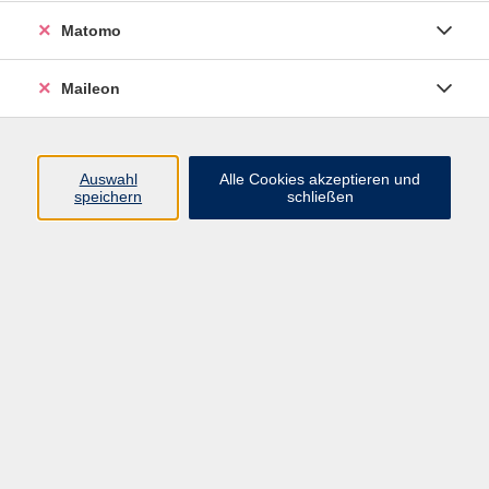
Di. 19.05.2026 19:30
Freising
Matomo
Maileon
Literaturgesprächskreis
Auswahl
Alle Cookies akzeptieren und
Di. 22.09.2026 19:30
speichern
schließen
Freising
zurück zur Übersicht