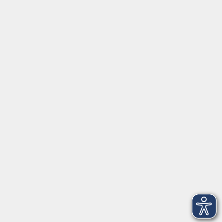
Mit sanften Klängen ins Wochenende
Fr. 30.10.2026 19:00
Freising
Mit sanften Klängen ins Wochenende
Fr. 27.11.2026 19:00
Freising
Mit sanften Klängen ins Wochenende
Fr. 18.12.2026 19:00
Freising