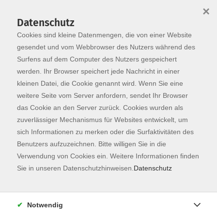
×
Datenschutz
Cookies sind kleine Datenmengen, die von einer Website
Skip to main content
You are here:
Dozierende
gesendet und vom Webbrowser des Nutzers während des
Surfens auf dem Computer des Nutzers gespeichert
werden. Ihr Browser speichert jede Nachricht in einer
kleinen Datei, die Cookie genannt wird. Wenn Sie eine
Lange, Eva
weitere Seite vom Server anfordern, sendet Ihr Browser
das Cookie an den Server zurück. Cookies wurden als
Entspannungstrainerin
zuverlässiger Mechanismus für Websites entwickelt, um
Klangschalen faszinieren mich,
sich Informationen zu merken oder die Surfaktivitäten des
seit ich ihnen das erste Mal
Benutzers aufzuzeichnen. Bitte willigen Sie in die
begegnet bin. Ihr Klang, ihr
Verwendung von Cookies ein. Weitere Informationen finden
Aussehen und ihre Wirkung
Sie in unseren Datenschutzhinweisen.
Datenschutz
begeistern mich jedes Mal aufs
Neue, seit ich das erste Mal eine
Klangschale gesehen und gehört
Notwendig
habe. Aus eigener Erfahrung weiß