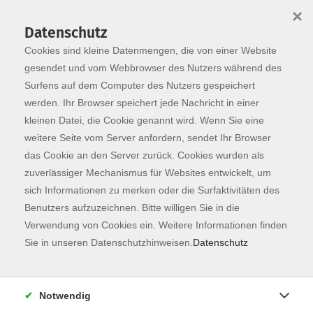
×
Datenschutz
Cookies sind kleine Datenmengen, die von einer Website
Skip to main content
You are here:
Dozierende
gesendet und vom Webbrowser des Nutzers während des
Surfens auf dem Computer des Nutzers gespeichert
werden. Ihr Browser speichert jede Nachricht in einer
kleinen Datei, die Cookie genannt wird. Wenn Sie eine
weitere Seite vom Server anfordern, sendet Ihr Browser
Der Dozent konnte leider nicht gefunden
das Cookie an den Server zurück. Cookies wurden als
werden
zuverlässiger Mechanismus für Websites entwickelt, um
sich Informationen zu merken oder die Surfaktivitäten des
Benutzers aufzuzeichnen. Bitte willigen Sie in die
Verwendung von Cookies ein. Weitere Informationen finden
Sie in unseren Datenschutzhinweisen.
Datenschutz
Kontaktformular
Impressum
Notwendig
AGB