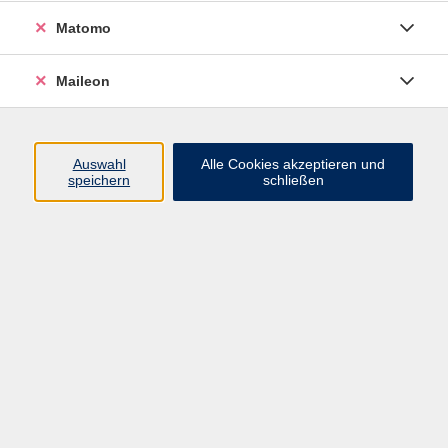
zusätzlich im Bereich Training im
Matomo
Alter und Sturzprophylaxe. Des
Weiteren bin ich zertifizierte
Maileon
Gyrotonic®- und Gyrokinesis®-
Trainerin sowie ausgebildete
Wirbelsäulenfachreferentin. Viele
Auswahl
Alle Cookies akzeptieren und
Jahre war ich als Gyrotonic®-
speichern
schließen
Trainerin im Bereich der
Wirbelsäulenrehabilitation in der
ehemaligen Alpha-Klinik in
München tätig. Aktuell arbeite ich
mit großer Begeisterung als
medizinische Trainingstherapeutin
in einer ambulanten
Rehabilitationseinrichtung in
Freising.
In meine Kurse fließen zusätzlich
meine jahrelange Erfahrung als