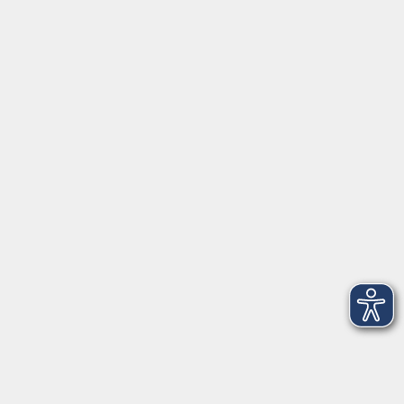
Körper in meinem Gyrokinesis®-
Kurs mit Ihnen zu teilen.
Gyrokinesis® und mehr...
Mi. 16.09.2026 19:00
Freising
zurück zur Übersicht