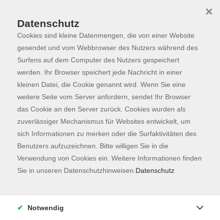
×
Datenschutz
Cookies sind kleine Datenmengen, die von einer Website
Skip to main content
You are here:
Dozierende
gesendet und vom Webbrowser des Nutzers während des
Surfens auf dem Computer des Nutzers gespeichert
werden. Ihr Browser speichert jede Nachricht in einer
kleinen Datei, die Cookie genannt wird. Wenn Sie eine
Gattermeyer,
weitere Seite vom Server anfordern, sendet Ihr Browser
Susanne
das Cookie an den Server zurück. Cookies wurden als
zuverlässiger Mechanismus für Websites entwickelt, um
Gyrotonic®-Trainerin
sich Informationen zu merken oder die Surfaktivitäten des
Im Studium ´Sport und
Benutzers aufzuzeichnen. Bitte willigen Sie in die
angewandte
Verwendung von Cookies ein. Weitere Informationen finden
Trainingswissenschaft´ (Bachelor
Sie in unseren Datenschutzhinweisen.
Datenschutz
of Arts) wählte ich den
Schwerpunkt Prävention,
Regeneration und Rehabilitation
Notwendig
und vertiefte mein Wissen