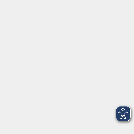
genau richtig!
Französisch A1
Mi. 07.10.2026 18:00
Freising
zurück zur Übersicht