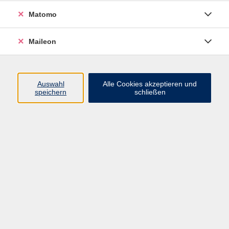
Sprache und Land gewachsen.
Matomo
Darum unterrichte ich auch an der
VHS Freising. Dies bereitet mir
Maileon
viel Freude.
Durch meine Lehrer, die mich über
die Jahre angesteckt haben, bin
ich zum Unterrichten gekommen
Auswahl
Alle Cookies akzeptieren und
speichern
schließen
und ich würde auch gern diese
Begeisterung weiter mit anderen
teilen.
Mir geht es nicht nur darum eine
Sprache zu unterrichten, sondern
auch meinen Kursteilnehmern das
Schöne an Frankreich und seine
Kultur zu vermitteln. Haben Sie
Lust, nicht nur französisch,
sondern auch Frankreich selbst zu
entdecken? Dann sind Sie hier