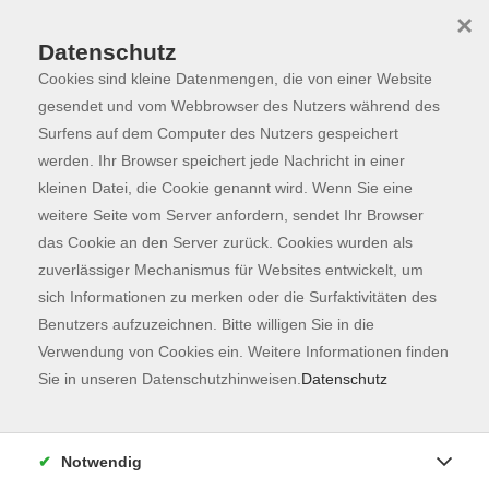
×
Datenschutz
Cookies sind kleine Datenmengen, die von einer Website
Skip to main content
You are here:
Dozierende
gesendet und vom Webbrowser des Nutzers während des
Surfens auf dem Computer des Nutzers gespeichert
werden. Ihr Browser speichert jede Nachricht in einer
kleinen Datei, die Cookie genannt wird. Wenn Sie eine
Roider, Marina
weitere Seite vom Server anfordern, sendet Ihr Browser
das Cookie an den Server zurück. Cookies wurden als
Lehrkraft für Französisch
zuverlässiger Mechanismus für Websites entwickelt, um
Ich habe meine Leidenschaft für
sich Informationen zu merken oder die Surfaktivitäten des
Französisch im Jahre 1993
Benutzers aufzuzeichnen. Bitte willigen Sie in die
während meines Studiums, zuerst
Verwendung von Cookies ein. Weitere Informationen finden
an der Usbekischen Universität für
Sie in unseren Datenschutzhinweisen.
Datenschutz
Weltsprachen und danach am
Institut d’Etudes Politiques in Lille,
entdeckt.
Notwendig
Seitdem ist meine Liebe zu