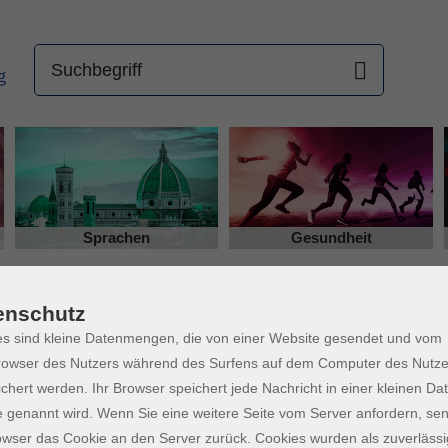
Sprachen
Gesundheit
enschutz
s sind kleine Datenmengen, die von einer Website gesendet und vom
owser des Nutzers während des Surfens auf dem Computer des Nutze
chert werden. Ihr Browser speichert jede Nachricht in einer kleinen Dat
ni-Kita und Ergänzungskraft 
 genannt wird. Wenn Sie eine weitere Seite vom Server anfordern, se
owser das Cookie an den Server zurück. Cookies wurden als zuverlässi