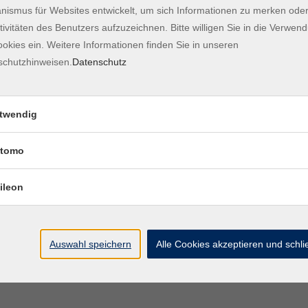
 (Block B)
ismus für Websites entwickelt, um sich Informationen zu merken oder
st
tivitäten des Benutzers aufzuzeichnen. Bitte willigen Sie in die Verwen
okies ein. Weitere Informationen finden Sie in unseren
schutzhinweisen.
Datenschutz
ildung für Menschen, die im Bereich Kindertagesbetreuung
ch für die Tätigkeit als Ergänzungskraft in der Mini-Kita und
ollen.
twendig
d Praxis und eröffnet damit einen guten Einstieg in ein
tomo
erben Schritt für Schritt das Wissen, das sie für die
ileon
en hohen Bedarf an pädagogischem Personal in Kitas.
nschen, die sich beruflich neu orientieren oder
Auswahl speichern
Alle Cookies akzeptieren und schl
 Anmeldung finden Sie
hier
!