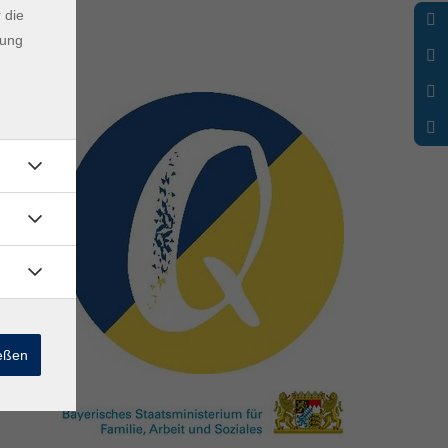
 die
dung
ießen