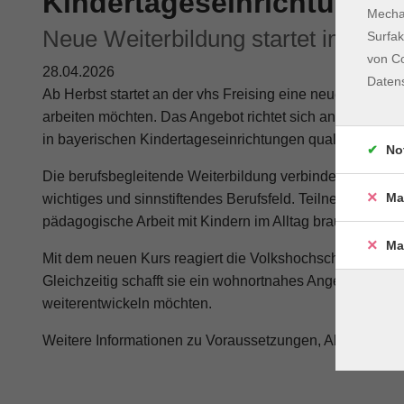
Kindertageseinrichtungen
Mechan
Neue Weiterbildung startet im Herb
Surfak
von Co
28.04.2026
Daten
Ab Herbst startet an der vhs Freising eine neue Weiterb
arbeiten möchten. Das Angebot richtet sich an alle, die si
in bayerischen Kindertageseinrichtungen qualifizieren w
No
Die berufsbegleitende Weiterbildung verbindet Theorie un
Ma
wichtiges und sinnstiftendes Berufsfeld. Teilnehmende erw
pädagogische Arbeit mit Kindern im Alltag brauchen.
Ma
Mit dem neuen Kurs reagiert die Volkshochschule auf d
Gleichzeitig schafft sie ein wohnortnahes Angebot für Me
weiterentwickeln möchten.
Weitere Informationen zu Voraussetzungen, Ablauf und