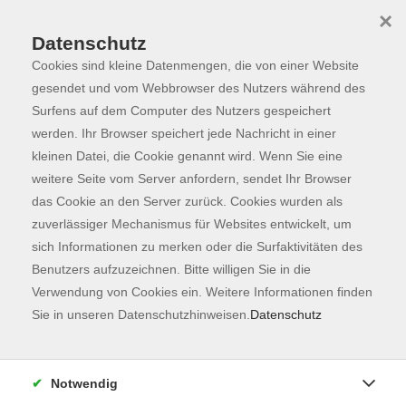
×
Datenschutz
Cookies sind kleine Datenmengen, die von einer Website
Skip to main content
You are here:
Programm
gesendet und vom Webbrowser des Nutzers während des
Surfens auf dem Computer des Nutzers gespeichert
werden. Ihr Browser speichert jede Nachricht in einer
kleinen Datei, die Cookie genannt wird. Wenn Sie eine
Der Kurs konnte nicht gefunden werden.
weitere Seite vom Server anfordern, sendet Ihr Browser
das Cookie an den Server zurück. Cookies wurden als
zuverlässiger Mechanismus für Websites entwickelt, um
Kontaktformular
sich Informationen zu merken oder die Surfaktivitäten des
Impressum
Benutzers aufzuzeichnen. Bitte willigen Sie in die
AGB
Verwendung von Cookies ein. Weitere Informationen finden
Sie in unseren Datenschutzhinweisen.
Datenschutz
Datenschutzerklärung
Sitemap
Widerruf
Notwendig