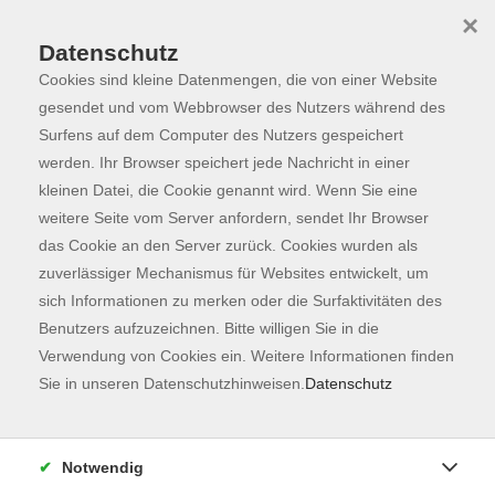
×
Datenschutz
Cookies sind kleine Datenmengen, die von einer Website
Skip to main content
You are here:
Programm
gesendet und vom Webbrowser des Nutzers während des
Surfens auf dem Computer des Nutzers gespeichert
werden. Ihr Browser speichert jede Nachricht in einer
kleinen Datei, die Cookie genannt wird. Wenn Sie eine
Der Kurs konnte nicht gefunden werden.
weitere Seite vom Server anfordern, sendet Ihr Browser
das Cookie an den Server zurück. Cookies wurden als
zuverlässiger Mechanismus für Websites entwickelt, um
Kontaktformular
sich Informationen zu merken oder die Surfaktivitäten des
Impressum
Benutzers aufzuzeichnen. Bitte willigen Sie in die
AGB
Verwendung von Cookies ein. Weitere Informationen finden
Sie in unseren Datenschutzhinweisen.
Datenschutz
Datenschutzerklärung
Sitemap
Widerruf
Notwendig