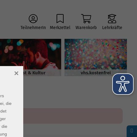
TeilnehmerIn
Merkzettel
Warenkorb
Lehrkräfte
×
Kunst & Kultur
vhs.kostenfrei
rs
ei, die
ndet
ger
 die
dung