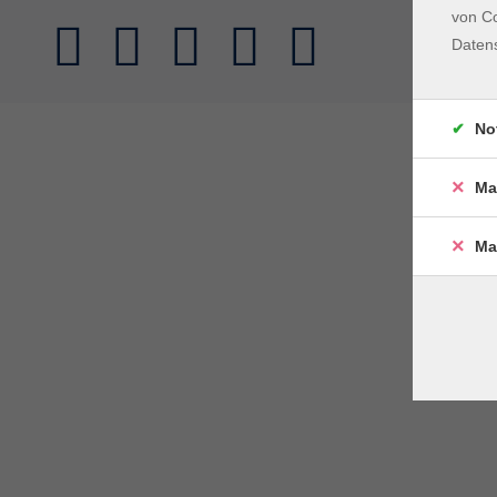
von Co
Daten
No
Ma
Ma