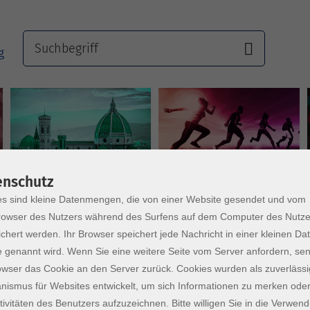
Sprachen
Gesundheit
enschutz
s sind kleine Datenmengen, die von einer Website gesendet und vom
owser des Nutzers während des Surfens auf dem Computer des Nutze
chert werden. Ihr Browser speichert jede Nachricht in einer kleinen Dat
 genannt wird. Wenn Sie eine weitere Seite vom Server anfordern, se
owser das Cookie an den Server zurück. Cookies wurden als zuverlässi
ismus für Websites entwickelt, um sich Informationen zu merken oder
tivitäten des Benutzers aufzuzeichnen. Bitte willigen Sie in die Verwen