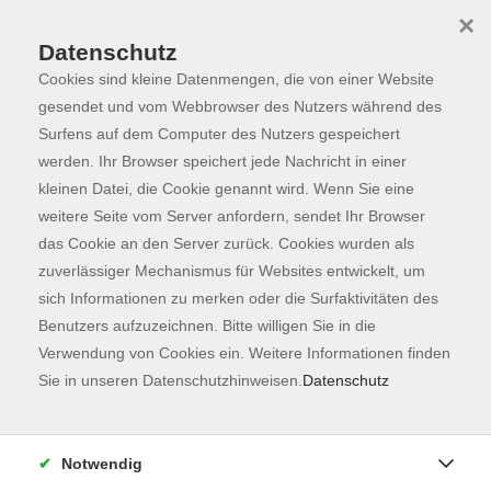
×
Datenschutz
Cookies sind kleine Datenmengen, die von einer Website
Skip to main content
You are here:
Programm
gesendet und vom Webbrowser des Nutzers während des
Surfens auf dem Computer des Nutzers gespeichert
werden. Ihr Browser speichert jede Nachricht in einer
kleinen Datei, die Cookie genannt wird. Wenn Sie eine
Der Kurs konnte nicht gefunden werden.
weitere Seite vom Server anfordern, sendet Ihr Browser
das Cookie an den Server zurück. Cookies wurden als
zuverlässiger Mechanismus für Websites entwickelt, um
Kontaktformular
sich Informationen zu merken oder die Surfaktivitäten des
Impressum
Benutzers aufzuzeichnen. Bitte willigen Sie in die
AGB
Verwendung von Cookies ein. Weitere Informationen finden
Sie in unseren Datenschutzhinweisen.
Datenschutz
Datenschutzerklärung
Sitemap
Widerruf
Notwendig