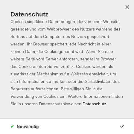
×
Datenschutz
Cookies sind kleine Datenmengen, die von einer Website
Skip to main content
You are here:
Programm
gesendet und vom Webbrowser des Nutzers während des
Surfens auf dem Computer des Nutzers gespeichert
werden. Ihr Browser speichert jede Nachricht in einer
kleinen Datei, die Cookie genannt wird. Wenn Sie eine
Der Kurs konnte nicht gefunden werden.
weitere Seite vom Server anfordern, sendet Ihr Browser
das Cookie an den Server zurück. Cookies wurden als
zuverlässiger Mechanismus für Websites entwickelt, um
Kontaktformular
sich Informationen zu merken oder die Surfaktivitäten des
Impressum
Benutzers aufzuzeichnen. Bitte willigen Sie in die
AGB
Verwendung von Cookies ein. Weitere Informationen finden
Sie in unseren Datenschutzhinweisen.
Datenschutz
Datenschutzerklärung
Sitemap
Widerruf
Notwendig