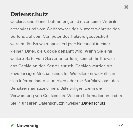
×
Datenschutz
Cookies sind kleine Datenmengen, die von einer Website
Skip to main content
You are here:
Programm
gesendet und vom Webbrowser des Nutzers während des
Surfens auf dem Computer des Nutzers gespeichert
werden. Ihr Browser speichert jede Nachricht in einer
kleinen Datei, die Cookie genannt wird. Wenn Sie eine
Der Kurs konnte nicht gefunden werden.
weitere Seite vom Server anfordern, sendet Ihr Browser
das Cookie an den Server zurück. Cookies wurden als
zuverlässiger Mechanismus für Websites entwickelt, um
Kontaktformular
sich Informationen zu merken oder die Surfaktivitäten des
Impressum
Benutzers aufzuzeichnen. Bitte willigen Sie in die
AGB
Verwendung von Cookies ein. Weitere Informationen finden
Sie in unseren Datenschutzhinweisen.
Datenschutz
Datenschutzerklärung
Sitemap
Widerruf
Notwendig