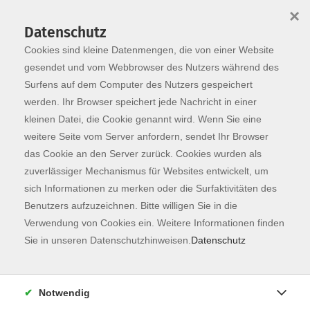
×
Datenschutz
Cookies sind kleine Datenmengen, die von einer Website
Skip to main content
You are here:
Programm
gesendet und vom Webbrowser des Nutzers während des
Surfens auf dem Computer des Nutzers gespeichert
werden. Ihr Browser speichert jede Nachricht in einer
kleinen Datei, die Cookie genannt wird. Wenn Sie eine
Der Kurs konnte nicht gefunden werden.
weitere Seite vom Server anfordern, sendet Ihr Browser
das Cookie an den Server zurück. Cookies wurden als
zuverlässiger Mechanismus für Websites entwickelt, um
Kontaktformular
sich Informationen zu merken oder die Surfaktivitäten des
Impressum
Benutzers aufzuzeichnen. Bitte willigen Sie in die
AGB
Verwendung von Cookies ein. Weitere Informationen finden
Sie in unseren Datenschutzhinweisen.
Datenschutz
Datenschutzerklärung
Sitemap
Widerruf
Notwendig