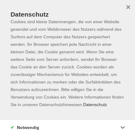
×
Datenschutz
Cookies sind kleine Datenmengen, die von einer Website
Skip to main content
You are here:
Programm
gesendet und vom Webbrowser des Nutzers während des
Surfens auf dem Computer des Nutzers gespeichert
werden. Ihr Browser speichert jede Nachricht in einer
kleinen Datei, die Cookie genannt wird. Wenn Sie eine
Der Kurs konnte nicht gefunden werden.
weitere Seite vom Server anfordern, sendet Ihr Browser
das Cookie an den Server zurück. Cookies wurden als
zuverlässiger Mechanismus für Websites entwickelt, um
Kontaktformular
sich Informationen zu merken oder die Surfaktivitäten des
Impressum
Benutzers aufzuzeichnen. Bitte willigen Sie in die
AGB
Verwendung von Cookies ein. Weitere Informationen finden
Sie in unseren Datenschutzhinweisen.
Datenschutz
Datenschutzerklärung
Sitemap
Widerruf
Notwendig