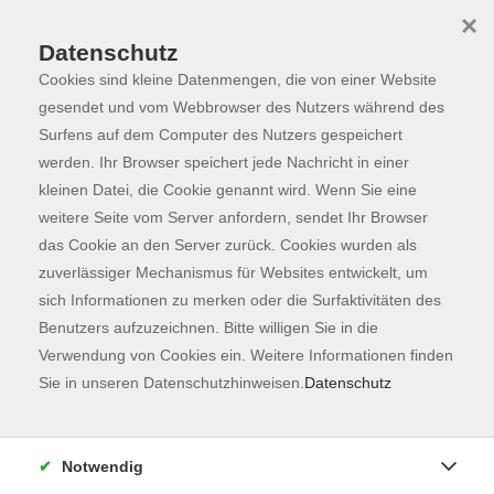
×
Datenschutz
Cookies sind kleine Datenmengen, die von einer Website
Skip to main content
You are here:
Programm
gesendet und vom Webbrowser des Nutzers während des
Surfens auf dem Computer des Nutzers gespeichert
werden. Ihr Browser speichert jede Nachricht in einer
kleinen Datei, die Cookie genannt wird. Wenn Sie eine
Der Kurs konnte nicht gefunden werden.
weitere Seite vom Server anfordern, sendet Ihr Browser
das Cookie an den Server zurück. Cookies wurden als
zuverlässiger Mechanismus für Websites entwickelt, um
Kontaktformular
sich Informationen zu merken oder die Surfaktivitäten des
Impressum
Benutzers aufzuzeichnen. Bitte willigen Sie in die
AGB
Verwendung von Cookies ein. Weitere Informationen finden
Sie in unseren Datenschutzhinweisen.
Datenschutz
Datenschutzerklärung
Sitemap
Widerruf
Notwendig